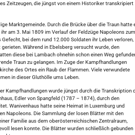
 Zeitzeugen, die jüngst von einem Historiker transkripiert
ige Marktgemeinde. Durch die Brücke über die Traun hatte 
e ihr am 3. Mai 1809 im Verlauf der Feldzüge Napoleons zu
 Gefecht, bei dem rund 12.000 Soldaten ihr Leben verloren,
 gerieten. Während in Ebelsberg versucht wurde, den
atten diese bei Lambach ohnehin schon einen Weg gefunde
rende Traun zu gelangen. Im Zuge der Kampfhandlungen
rkirche des Ortes ein Raub der Flammen. Viele verwundete
amen in dieser Gluthölle ums Leben.
ser Kampfhandlungen wurde jüngst durch die Transkription 
haus, Edler von Spangfeld (1787 – 1874), durch den
eitet. Wanivenhaus hatte seine Heimat in Luxemburg und
pen Napoleons. Die Sammlung der losen Blätter mit den
iner Familie aus dem oberösterreichischen Zentralraum,
voll lesen konnte. Die Blätter wurden schließlich gebunden