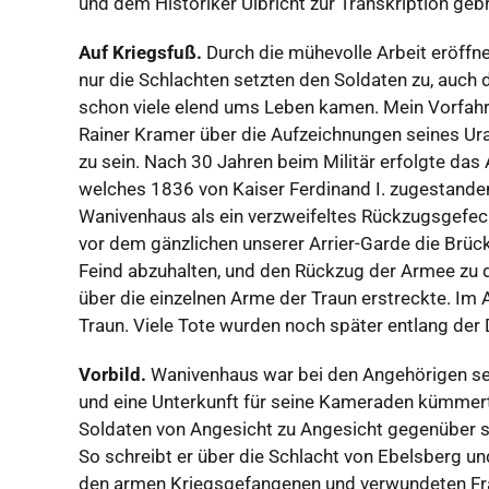
und dem Historiker Ulbricht zur Transkription geb
Auf Kriegsfuß.
Durch die mühevolle Arbeit eröffnet 
nur die Schlachten setzten den Soldaten zu, auch
schon viele elend ums Leben kamen. Mein Vorfahr 
Rainer Kramer über die Aufzeichnungen seines Ura
zu sein. Nach 30 Jahren beim Militär erfolgte da
welches 1836 von Kaiser Ferdinand I. zugestande
Wanivenhaus als ein verzweifeltes Rückzugsgefech
vor dem gänzlichen unserer Arrier-Garde die Brüc
Feind abzuhalten, und den Rückzug der Armee zu d
über die einzelnen Arme der Traun erstreckte. Im
Traun. Viele Tote wurden noch später entlang der
Vorbild.
Wanivenhaus war bei den Angehörigen sei
und eine Unterkunft für seine Kameraden kümmerte
Soldaten von Angesicht zu Angesicht gegenüber s
So schreibt er über die Schlacht von Ebelsberg un
den armen Kriegsgefangenen und verwundeten Fr