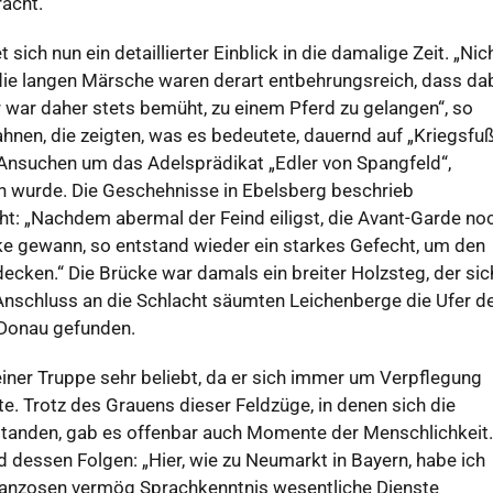
racht.
sich nun ein detaillierter Einblick in die damalige Zeit. „Nic
 die langen Märsche waren derart entbehrungsreich, dass da
war daher stets bemüht, zu einem Pferd zu gelangen“, so
hnen, die zeigten, was es bedeutete, dauernd auf „Kriegsfu
s Ansuchen um das Adelsprädikat „Edler von Spangfeld“,
n wurde. Die Geschehnisse in Ebelsberg beschrieb
t: „Nachdem abermal der Feind eiligst, die Avant-Garde no
ke gewann, so entstand wieder ein starkes Gefecht, um den
ecken.“ Die Brücke war damals ein breiter Holzsteg, der sic
 Anschluss an die Schlacht säumten Leichenberge die Ufer d
 Donau gefunden.
ner Truppe sehr beliebt, da er sich immer um Verpflegung
. Trotz des Grauens dieser Feldzüge, in denen sich die
tanden, gab es offenbar auch Momente der Menschlichkeit.
d dessen Folgen: „Hier, wie zu Neumarkt in Bayern, habe ich
anzosen vermög Sprachkenntnis wesentliche Dienste