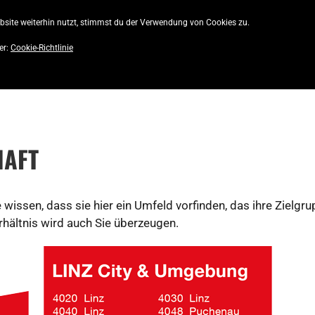
site weiterhin nutzt, stimmst du der Verwendung von Cookies zu.
AKTUELLE AUSGABE
CITY! MAGAZIN
S
er:
Cookie-Richtlinie
HAFT
issen, dass sie hier ein Umfeld vorfinden, das ihre Zielgrup
rhältnis wird auch Sie überzeugen.