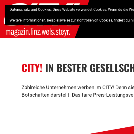
Skip
Datenschutz und Cookies: Diese Website verwendet Cookies. Wenn du die Web
to
content
Weitere Informationen, beispielsweise zur Kontrolle von Cookies, findest du hi
CITY!
IN BESTER GESELLSC
Zahlreiche Unternehmen werben im CITY! Denn sie w
Botschaften darstellt. Das faire Preis-Leistungsve