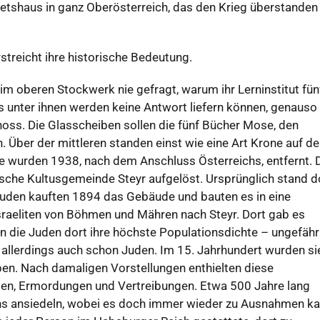
betshaus in ganz Oberösterreich, das den Krieg überstanden
treicht ihre historische Bedeutung.
 im oberen Stockwerk nie gefragt, warum ihr Lerninstitut fün
ons unter ihnen werden keine Antwort liefern können, genauso
oss. Die Glasscheiben sollen die fünf Bücher Mose, den
n. Über der mittleren standen einst wie eine Art Krone auf d
e wurden 1938, nach dem Anschluss Österreichs, entfernt. 
ische Kultusgemeinde Steyr aufgelöst. Ursprünglich stand d
er Juden kauften 1894 das Gebäude und bauten es in eine
raeliten von Böhmen und Mähren nach Steyr. Dort gab es
en die Juden dort ihre höchste Populationsdichte – ungefähr
 allerdings auch schon Juden. Im 15. Jahrhundert wurden si
ben. Nach damaligen Vorstellungen enthielten diese
ngen, Ermordungen und Vertreibungen. Etwa 500 Jahre lang
ns ansiedeln, wobei es doch immer wieder zu Ausnahmen k