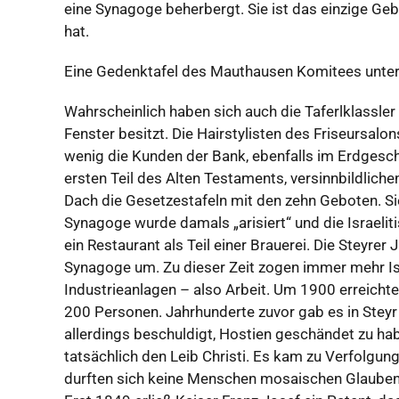
eine Synagoge beherbergt. Sie ist das einzige Ge
hat.
Eine Gedenktafel des Mauthausen Komitees unters
Wahrscheinlich haben sich auch die Taferlklassler
Fenster besitzt. Die Hairstylisten des Friseursal
wenig die Kunden der Bank, ebenfalls im Erdgesch
ersten Teil des Alten Testaments, versinnbildliche
Dach die Gesetzestafeln mit den zehn Geboten. Si
Synagoge wurde damals „arisiert“ und die Israelit
ein Restaurant als Teil einer Brauerei. Die Steyr
Synagoge um. Zu dieser Zeit zogen immer mehr Is
Industrieanlagen – also Arbeit. Um 1900 erreicht
200 Personen. Jahrhunderte zuvor gab es in Steyr
allerdings beschuldigt, Hostien geschändet zu ha
tatsächlich den Leib Christi. Es kam zu Verfolgu
durften sich keine Menschen mosaischen Glaube