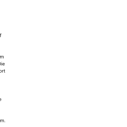
f
em
Die
ort
e
am.