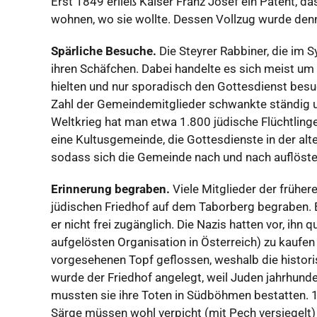
Erst 1849 erließ Kaiser Franz Josef ein Patent, d
wohnen, wo sie wollte. Dessen Vollzug wurde den
Spärliche Besuche.
Die Steyrer Rabbiner, die im
ihren Schäfchen. Dabei handelte es sich meist um a
hielten und nur sporadisch den Gottesdienst besuc
Zahl der Gemeindemitglieder schwankte ständig 
Weltkrieg hat man etwa 1.800 jüdische Flüchtlinge
eine Kultusgemeinde, die Gottesdienste in der alt
sodass sich die Gemeinde nach und nach auflöste
Erinnerung begraben.
Viele Mitglieder der frühe
jüdischen Friedhof auf dem Taborberg begraben. Es
er nicht frei zugänglich. Die Nazis hatten vor, ih
aufgelösten Organisation in Österreich) zu kaufen 
vorgesehenen Topf geflossen, weshalb die histori
wurde der Friedhof angelegt, weil Juden jahrhund
mussten sie ihre Toten in Südböhmen bestatten. 1
Särge müssen wohl verpicht (mit Pech versiegelt)