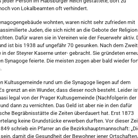
as jeder Person im Habsburger Reich gestattete, dort zu
noch von Lokalbeamten oft verhindert.
 Synagogengebäude wohnten, waren nicht sehr zufrieden mit
ssimilierte Juden, die sich nicht an die Gebote der Religion
hten. Dafür waren sie in Vereinen wie der Feuerwehr aktiv. 
und ist bis 1938 auf ungefähr 70 gesunken. Nach dem Zwei
 in der Steyrer Kaserne unter- gebracht. Sie gründeten erne
en Synagoge feierte. Die meisten zogen aber bald wieder fort
.
ren Kultusgemeinde rund um die Synagoge liegen auf dem
 grenzt an ein Wunder, dass dieser noch besteht. Leider is
n quasi legal von der Prager Kultusgemeinde (Nachfolgerin der
und dann zu vernichten. Das Geld ist aber nie in den dafür
sche Begräbnisstätte die Zeiten überdauert hat. Erst 1873
ertelang keine Grundstücke erwerben durften. Vor dieser Zei
849 schrieb ein Pfarrer an die Bezirkshauptmannschaft: „Di
 sein, damit die Gesundheit der Bewohner jener Ortschaften,