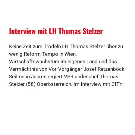
Interview mit LH Thomas Stelzer
Keine Zeit zum Trödeln LH Thomas Stelzer über zu
wenig Reform-Tempo in Wien,
Wirtschaftswachstum im eigenen Land und das
Vermächtnis von Vor-Vorgänger Josef Ratzenböck.
Seit neun Jahren regiert VP-Landeschef Thomas
Stelzer (58) Oberösterreich. Im Interview mit CITY!
Chefredakteur Christian Horvath spricht der
Regierungschef über Krisen am laufenden Band, zu
wenig Reform-Tempo in Wien und seine Ziele für
die restliche Legislaturperiode bis Herbst 2027.
Dann werden Landtag, Gemeinderäte und