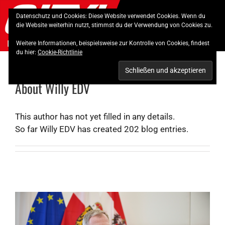
Skip
Datenschutz und Cookies: Diese Website verwendet Cookies. Wenn du
to
die Website weiterhin nutzt, stimmst du der Verwendung von Cookies zu.
content
Weitere Informationen, beispielsweise zur Kontrolle von Cookies, findest
du hier:
Cookie-Richtlinie
About
Willy EDV
This author has not yet filled in any details.
So far Willy EDV has created 202 blog entries.